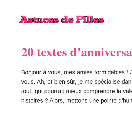
S
k
i
p
t
20 textes d’annivers
o
C
o
Bonjour à vous, mes amies formidables ! J
n
vous. Ah, et bien sûr, je me spécialise dan
t
tout, qui pourrait mieux comprendre la va
e
histoires ? Alors, mettons une pointe d’h
n
t