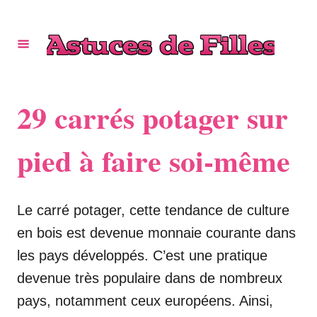
S
k
i
p
t
29 carrés potager sur
o
C
pied à faire soi-même
o
n
Le carré potager, cette tendance de culture
t
en bois est devenue monnaie courante dans
e
les pays développés. C’est une pratique
n
devenue très populaire dans de nombreux
t
pays, notamment ceux européens. Ainsi,