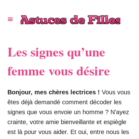
S
k
i
p
t
Les signes qu’une
o
C
femme vous désire
o
n
Bonjour, mes chères lectrices !
Vous vous
t
êtes déjà demandé comment décoder les
e
signes que vous envoie un homme ? N’ayez
n
crainte, votre amie bienveillante et espiègle
t
est là pour vous aider. Et oui, entre nous les