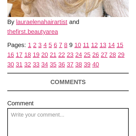
By
lauraelenahairartist
and
thefirst.beautyarea
Pages:
1
2
3
4
5
6
7
8
9
10
11
12
13
14
15
16
17
18
19
20
21
22
23
24
25
26
27
28
29
30
31
32
33
34
35
36
37
38
39
40
COMMENTS
Comment