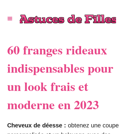
S
k
i
p
t
60 franges rideaux
o
C
indispensables pour
o
un look frais et
n
t
moderne en 2023
e
n
t
Cheveux de déesse :
obtenez une coupe