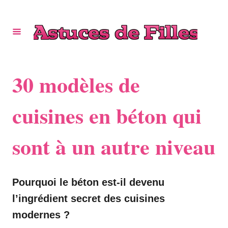
S
k
i
p
t
30 modèles de
o
C
cuisines en béton qui
o
sont à un autre niveau
n
t
e
Pourquoi le béton est-il devenu
n
l’ingrédient secret des cuisines
t
modernes ?