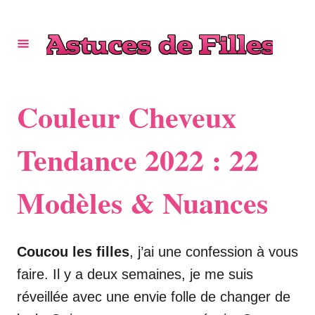
S
k
i
p
t
Couleur Cheveux
o
C
Tendance 2022 : 22
o
Modèles & Nuances
n
t
e
Coucou les filles
, j’ai une confession à vous
n
faire. Il y a deux semaines, je me suis
t
réveillée avec une envie folle de changer de