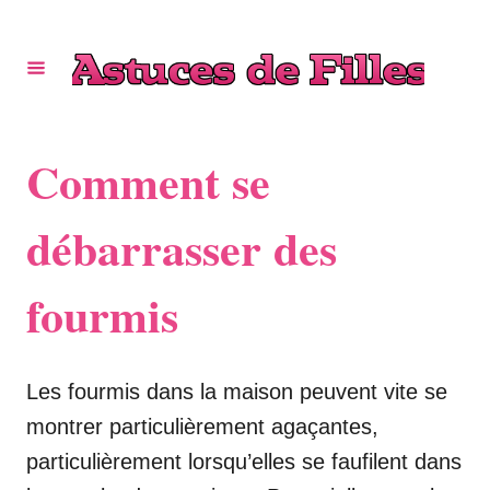
S
k
i
p
t
Comment se
o
C
débarrasser des
o
fourmis
n
t
e
Les fourmis dans la maison peuvent vite se
n
montrer particulièrement agaçantes,
t
particulièrement lorsqu’elles se faufilent dans