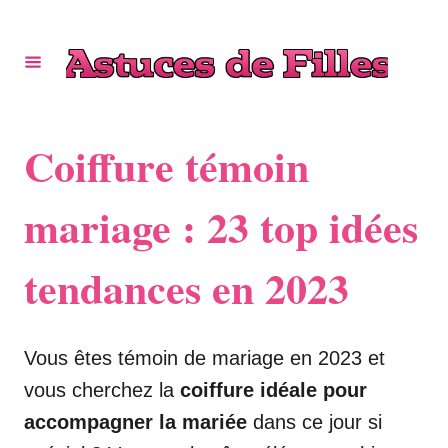
S
k
i
p
t
Coiffure témoin
o
C
mariage : 23 top idées
o
tendances en 2023
n
t
e
Vous êtes témoin de mariage en 2023 et
n
vous cherchez la
coiffure idéale pour
t
accompagner la mariée
dans ce jour si