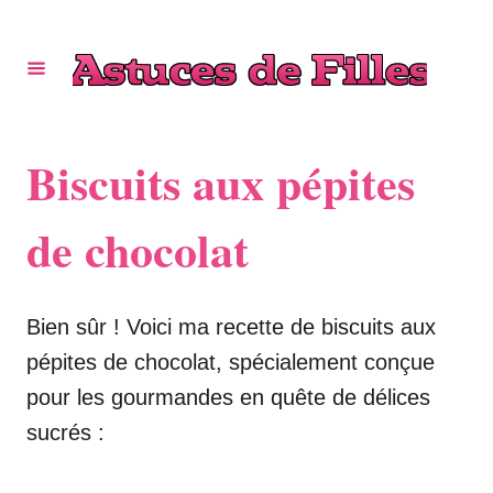
S
k
i
p
t
Biscuits aux pépites
o
C
de chocolat
o
n
Bien sûr ! Voici ma recette de biscuits aux
t
pépites de chocolat, spécialement conçue
e
pour les gourmandes en quête de délices
n
sucrés :
t