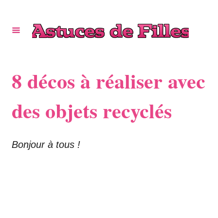
S
k
i
p
t
8 décos à réaliser avec
o
C
des objets recyclés
o
n
Bonjour à tous !
t
e
n
t