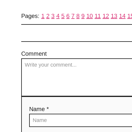
Pages:
1
2
3
4
5
6
7
8
9
10
11
12
13
14
1
Comment
Name *