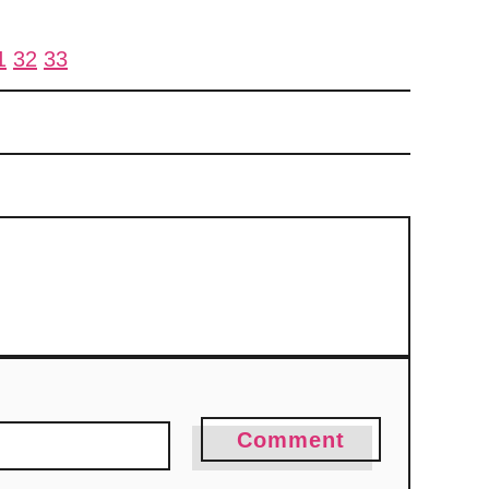
1
32
33
Comment