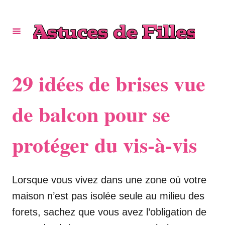
S
k
i
p
t
29 idées de brises vue
o
C
de balcon pour se
o
protéger du vis-à-vis
n
t
e
Lorsque vous vivez dans une zone où votre
n
maison n’est pas isolée seule au milieu des
t
forets, sachez que vous avez l’obligation de