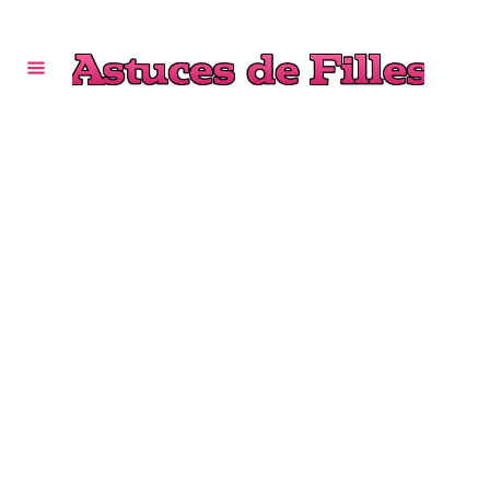
S
k
i
p
t
o
C
o
n
t
e
n
t