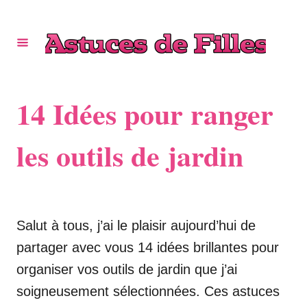
S
k
i
p
t
14 Idées pour ranger
o
C
les outils de jardin
o
n
t
Salut à tous, j’ai le plaisir aujourd’hui de
e
partager avec vous 14 idées brillantes pour
n
organiser vos outils de jardin que j’ai
t
soigneusement sélectionnées. Ces astuces